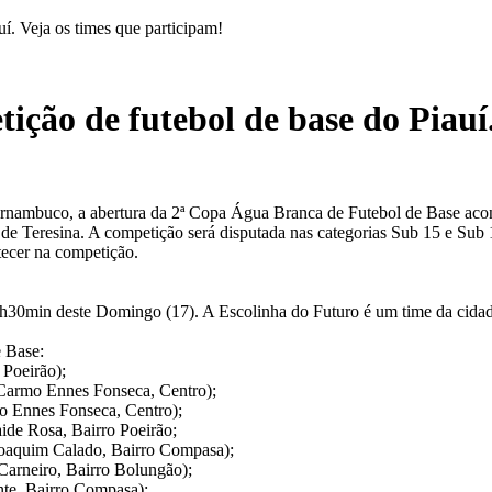
í. Veja os times que participam!
ção de futebol de base do Piauí.
ernambuco, a abertura da 2ª Copa Água Branca de Futebol de Base aco
 de Teresina. A competição será disputada nas categorias Sub 15 e Sub 
tecer na competição.
 8h30min deste Domingo (17). A Escolinha do Futuro é um time da cid
e Base:
 Poeirão);
Carmo Ennes Fonseca, Centro);
o Ennes Fonseca, Centro);
ide Rosa, Bairro Poeirão;
Joaquim Calado, Bairro Compasa);
Carneiro, Bairro Bolungão);
nte, Bairro Compasa);