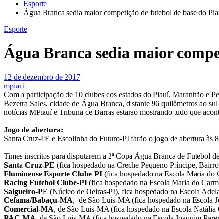
Esporte
Água Branca sedia maior competição de futebol de base do Piau
Esporte
Água Branca sedia maior competi
12 de dezembro de 2017
mpiaui
Com a participação de 10 clubes dos estados do Piauí, Maranhão e P
Bezerra Sales, cidade de Água Branca, distante 96 quilômetros ao sul
notícias MPiauí e Tribuna de Barras estarão mostrando tudo que acon
Jogo de abertura:
Santa Cruz-PE e Escolinha do Futuro-PI farão o jogo de abertura às
Times inscritos para disputarem a 2ª Copa Água Branca de Futebol d
Santa Cruz-PE
(fica hospedado na Creche Pequeno Príncipe, Bairro
Fluminense Esporte Clube-PI
(fica hospedado na Escola Maria do 
Racing Futebol Clube-PI
(fica hospedado na Escola Maria do Carm
Salgueiro-PE
(Núcleo de Oeiras-PI), fica hospedado na Escola Adela
Cefama/Babaçu-MA
, de São Luis-MA (fica hospedado na Escola 
Comercial-MA
, de São Luis-MA (fica hospedado na Escola Natália 
PAC-MA
, de São Luis-MA (fica hospedado na Escola Joaquim Pare