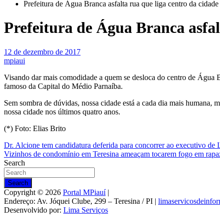
Prefeitura de Água Branca asfalta rua que liga centro da cidad
Prefeitura de Água Branca asfal
12 de dezembro de 2017
mpiaui
Visando dar mais comodidade a quem se desloca do centro de Água Bran
famoso da Capital do Médio Parnaíba.
Sem sombra de dúvidas, nossa cidade está a cada dia mais humana, mai
nossa cidade nos últimos quatro anos.
(*) Foto: Elias Brito
Navegação
Dr. Alcione tem candidatura deferida para concorrer ao executivo de 
Vizinhos de condomínio em Teresina ameaçam tocarem fogo em rap
de
Search
Post
Search
Copyright © 2026
Portal MPiauí
|
Endereço:
Av. Jóquei Clube, 299 – Teresina / PI
|
limaservicosdeinf
Desenvolvido por:
Lima Serviços