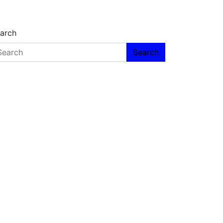
arch
Search