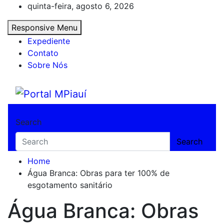
Skip
quinta-feira, agosto 6, 2026
to
Responsive Menu
content
Expediente
Contato
Sobre Nós
Portal MPiauí
Notícias do Piauí – Teresina – Água Branca
Search
Search
Home
Água Branca: Obras para ter 100% de
esgotamento sanitário
Água Branca: Obras