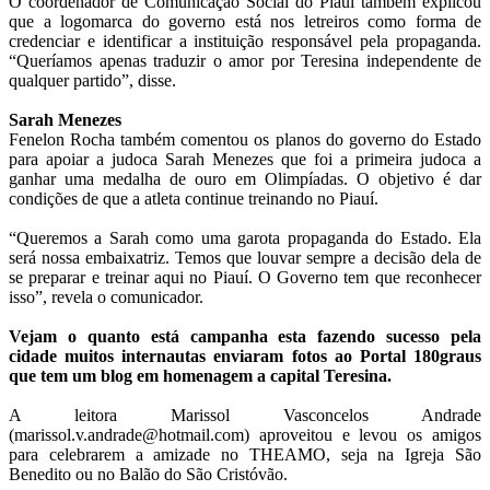
O coordenador de Comunicação Social do Piauí também explicou
que a logomarca do governo está nos letreiros como forma de
credenciar e identificar a instituição responsável pela propaganda.
“Queríamos apenas traduzir o amor por Teresina independente de
qualquer partido”, disse.
Sarah Menezes
Fenelon Rocha também comentou os planos do governo do Estado
para apoiar a judoca Sarah Menezes que foi a primeira judoca a
ganhar uma medalha de ouro em Olimpíadas. O objetivo é dar
condições de que a atleta continue treinando no Piauí.
“Queremos a Sarah como uma garota propaganda do Estado. Ela
será nossa embaixatriz. Temos que louvar sempre a decisão dela de
se preparar e treinar aqui no Piauí. O Governo tem que reconhecer
isso”, revela o comunicador.
Vejam o quanto está campanha esta fazendo sucesso pela
cidade muitos internautas enviaram fotos ao Portal 180graus
que tem um blog em homenagem a capital Teresina.
A leitora Marissol Vasconcelos Andrade
(marissol.v.andrade@hotmail.com) aproveitou e levou os amigos
para celebrarem a amizade no THEAMO, seja na Igreja São
Benedito ou no Balão do São Cristóvão.