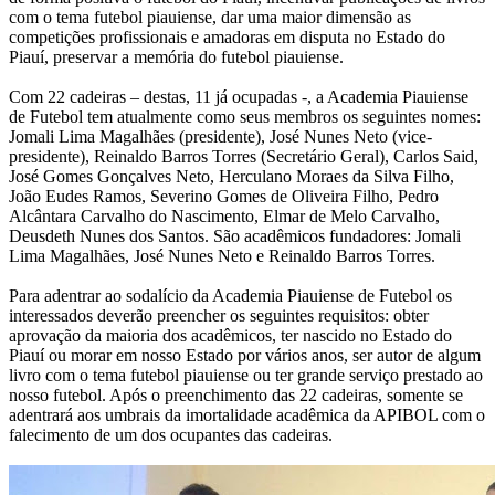
com o tema futebol piauiense, dar uma maior dimensão as
competições profissionais e amadoras em disputa no Estado do
Piauí, preservar a memória do futebol piauiense.
Com 22 cadeiras – destas, 11 já ocupadas -, a Academia Piauiense
de Futebol tem atualmente como seus membros os seguintes nomes:
Jomali Lima Magalhães (presidente), José Nunes Neto (vice-
presidente), Reinaldo Barros Torres (Secretário Geral), Carlos Said,
José Gomes Gonçalves Neto, Herculano Moraes da Silva Filho,
João Eudes Ramos, Severino Gomes de Oliveira Filho, Pedro
Alcântara Carvalho do Nascimento, Elmar de Melo Carvalho,
Deusdeth Nunes dos Santos. São acadêmicos fundadores: Jomali
Lima Magalhães, José Nunes Neto e Reinaldo Barros Torres.
Para adentrar ao sodalício da Academia Piauiense de Futebol os
interessados deverão preencher os seguintes requisitos: obter
aprovação da maioria dos acadêmicos, ter nascido no Estado do
Piauí ou morar em nosso Estado por vários anos, ser autor de algum
livro com o tema futebol piauiense ou ter grande serviço prestado ao
nosso futebol. Após o preenchimento das 22 cadeiras, somente se
adentrará aos umbrais da imortalidade acadêmica da APIBOL com o
falecimento de um dos ocupantes das cadeiras.