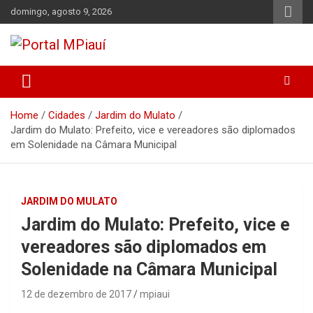
Skip
domingo, agosto 9, 2026
to
content
Notícias do Piauí – Teresina – Água Branca e todo Médio
Portal MPiauí
Parnaíba
Home
Cidades
Jardim do Mulato
Jardim do Mulato: Prefeito, vice e vereadores são diplomados
em Solenidade na Câmara Municipal
JARDIM DO MULATO
Jardim do Mulato: Prefeito, vice e
vereadores são diplomados em
Solenidade na Câmara Municipal
12 de dezembro de 2017
mpiaui