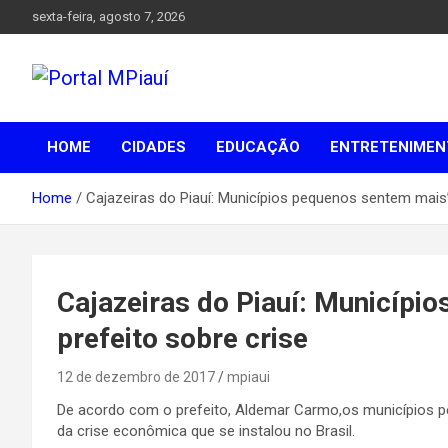
Skip
sexta-feira, agosto 7, 2026
to
content
Notícias do Piauí – Teresina – Água Branca e todo Médio
Portal MPiauí
Parnaíba
HOME
CIDADES
EDUCAÇÃO
ENTRETENIMEN
Home
Cajazeiras do Piauí: Municípios pequenos sentem mais’,
Cajazeiras do Piauí: Município
prefeito sobre crise
12 de dezembro de 2017
mpiaui
De acordo com o prefeito, Aldemar Carmo,os municípios 
da crise econômica que se instalou no Brasil.