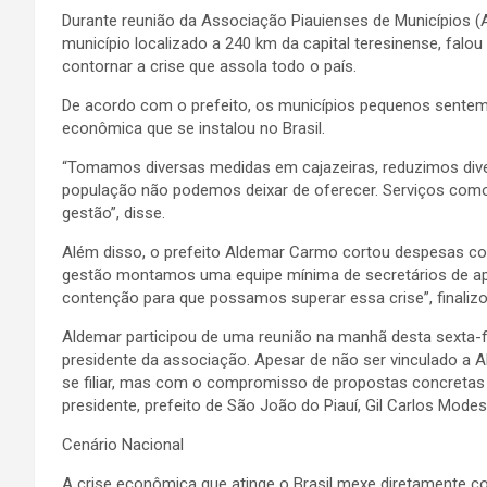
Durante reunião da Associação Piauienses de Municípios 
município localizado a 240 km da capital teresinense, fa
contornar a crise que assola todo o país.
De acordo com o prefeito, os municípios pequenos
sentem
econômica que se instalou no Brasil.
“Tomamos diversas medidas em cajazeiras, reduzimos dive
população não podemos deixar de oferecer. Serviços como
gestão”, disse.
Além disso, o prefeito Aldemar Carmo cortou despesas co
gestão montamos uma equipe mínima de secretários de ap
contenção para que possamos superar essa crise”, finalizo
Aldemar participou de uma reunião na manhã desta sexta-f
presidente da associação. Apesar de não ser vinculado a 
se filiar, mas com o compromisso de propostas concretas p
presidente, prefeito de São João do Piauí, Gil Carlos Modes
Cenário Nacional
A crise econômica que atinge o Brasil mexe diretamente c