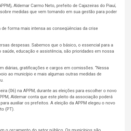
(APPM),
Aldemar Carmo Neto
, prefeito de Cajazeiras do Piauí,
lou sobre medidas que vem tomando em sua gestão para poder
 de forma mais intensa
as conseqüências da crise
rsas despesas. Sabemos que o básico, o essencial para a
 saúde, educação e assistência, são prioridades em nossa
m diárias, gratificações e cargos em comissões. “Nessa
oio ao município e mais algumas outras medidas de
u.
eira (06) na APPM, durante as eleições para escolher o novo
APPM, Aldemar conta que este pleito da associação poderá
ara auxiliar os prefeitos. A eleição da APPM elegeu o novo
to (PT).
om o orçamento do setor público. Os municípios são