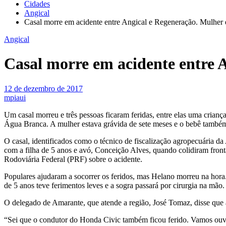
Cidades
Angical
Casal morre em acidente entre Angical e Regeneração. Mulher 
Angical
Casal morre em acidente entre 
12 de dezembro de 2017
mpiaui
Um casal morreu e três pessoas ficaram feridas, entre elas uma crian
Água Branca. A mulher estava grávida de sete meses e o bebê também 
O casal, identificados como o técnico de fiscalização agropecuária 
com a filha de 5 anos e avó, Conceição Alves, quando colidiram fro
Rodoviária Federal (PRF) sobre o acidente.
Populares ajudaram a socorrer os feridos, mas Helano morreu na hora.
de 5 anos teve ferimentos leves e a sogra passará por cirurgia na mão
O delegado de Amarante, que atende a região, José Tomaz, disse que 
“Sei que o condutor do Honda Civic também ficou ferido. Vamos ouvir 