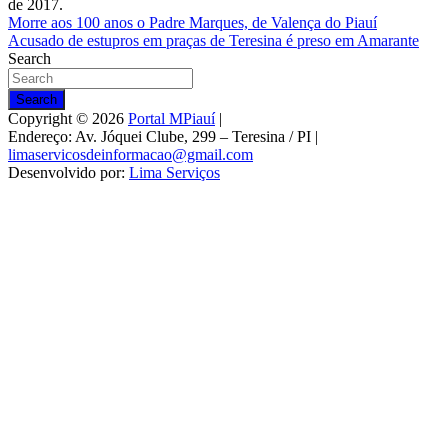
de 2017.
Navegação
Morre aos 100 anos o Padre Marques, de Valença do Piauí
Acusado de estupros em praças de Teresina é preso em Amarante
de
Search
Post
Search
Copyright © 2026
Portal MPiauí
|
Endereço:
Av. Jóquei Clube, 299 – Teresina / PI
|
limaservicosdeinformacao@gmail.com
Desenvolvido por:
Lima Serviços