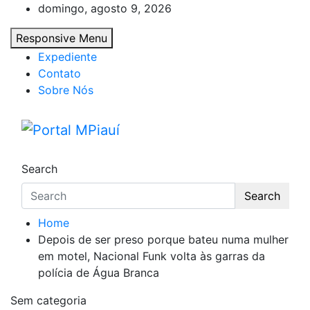
Skip
domingo, agosto 9, 2026
to
Responsive Menu
content
Expediente
Contato
Sobre Nós
Portal MPiauí
Notícias do Piauí – Teresina – Água Branca
Search
Search
Home
Depois de ser preso porque bateu numa mulher
em motel, Nacional Funk volta às garras da
polícia de Água Branca
Sem categoria