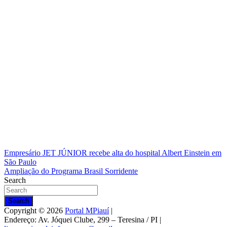
Navegação
Empresário JET JÚNIOR recebe alta do hospital Albert Einstein em
São Paulo
de
Ampliação do Programa Brasil Sorridente
Post
Search
Search
Copyright © 2026
Portal MPiauí
|
Endereço:
Av. Jóquei Clube, 299 – Teresina / PI
|