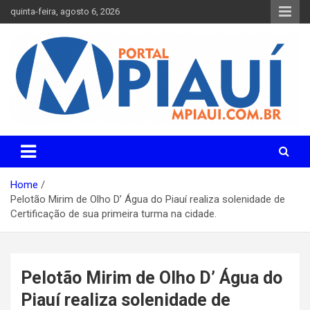
Skip
quinta-feira, agosto 6, 2026
to
content
Notícias do Piauí – Teresina – Água Branca e todo Médio
Portal MPiauí
Parnaíba
Home
Pelotão Mirim de Olho D’ Água do Piauí realiza solenidade de
Certificação de sua primeira turma na cidade.
Pelotão Mirim de Olho D’ Água do
Piauí realiza solenidade de