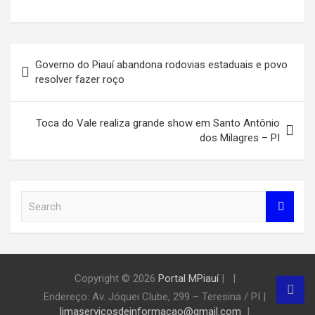
Navegação
Governo do Piauí abandona rodovias estaduais e povo
de
resolver fazer roço
Post
Toca do Vale realiza grande show em Santo Antônio
dos Milagres – PI
S
e
a
r
c
h
Copyright © 2026
Portal MPiauí
|
Endereço:
Av. Jóquei Clube, 299 – Teresina / PI
|
limaservicosdeinformacao@gmail.com