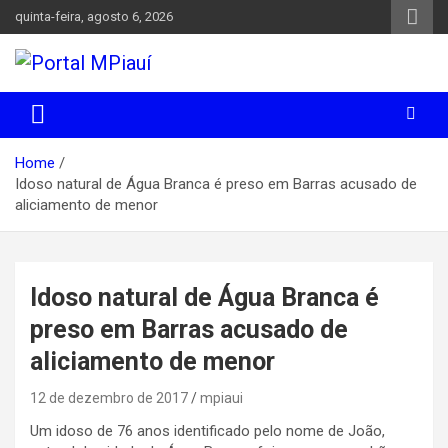
Skip
quinta-feira, agosto 6, 2026
to
content
Notícias do Piauí – Teresina – Água Branca e todo Médio
Portal MPiauí
Parnaíba
Home
Idoso natural de Água Branca é preso em Barras acusado de
aliciamento de menor
Idoso natural de Água Branca é
preso em Barras acusado de
aliciamento de menor
12 de dezembro de 2017
mpiaui
Um idoso de 76 anos identificado pelo nome de João,