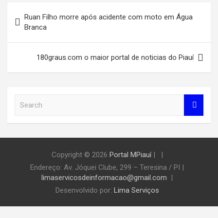
Navegação
Ruan Filho morre após acidente com moto em Água
de
Branca
Post
180graus.com o maior portal de noticias do Piauí
S
e
a
r
c
h
Copyright © 2026
Portal MPiauí
|
Endereço:
Av. Jóquei Clube, 299 – Teresina / PI
|
limaservicosdeinformacao@gmail.com
Desenvolvido por:
Lima Serviços