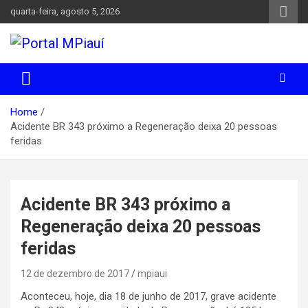
Skip
quarta-feira, agosto 5, 2026
to
content
Notícias do Piauí – Teresina – Água Branca e todo Médio
Portal MPiauí
Parnaíba
Home
Acidente BR 343 próximo a Regeneração deixa 20 pessoas
feridas
Acidente BR 343 próximo a
Regeneração deixa 20 pessoas
feridas
12 de dezembro de 2017
mpiaui
Aconteceu, hoje, dia 18 de junho de 2017, grave acidente