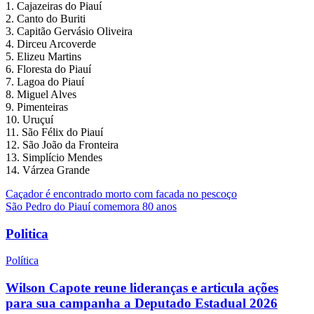
1. Cajazeiras do Piauí
2. Canto do Buriti
3. Capitão Gervásio Oliveira
4. Dirceu Arcoverde
5. Elizeu Martins
6. Floresta do Piauí
7. Lagoa do Piauí
8. Miguel Alves
9. Pimenteiras
10. Uruçuí
11. São Félix do Piauí
12. São João da Fronteira
13. Simplício Mendes
14. Várzea Grande
Navegação
Caçador é encontrado morto com facada no pescoço
São Pedro do Piauí comemora 80 anos
de
Post
Politica
Política
Wilson Capote reune lideranças e articula ações
para sua campanha a Deputado Estadual 2026