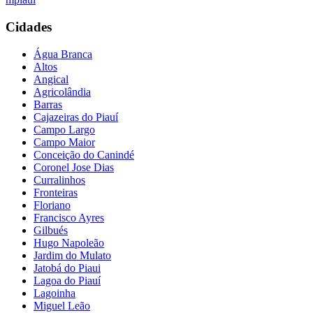
Cidades
Água Branca
Altos
Angical
Agricolândia
Barras
Cajazeiras do Piauí
Campo Largo
Campo Maior
Conceição do Canindé
Coronel Jose Dias
Curralinhos
Fronteiras
Floriano
Francisco Ayres
Gilbués
Hugo Napoleão
Jardim do Mulato
Jatobá do Piaui
Lagoa do Piauí
Lagoinha
Miguel Leão