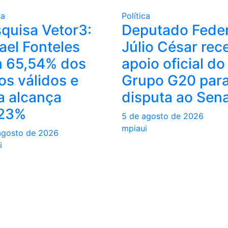
ca
Política
quisa Vetor3:
Deputado Feder
ael Fonteles
Júlio César rec
m 65,54% dos
apoio oficial do
os válidos e
Grupo G20 para
a alcança
disputa ao Sen
,23%
5 de agosto de 2026
mpiaui
agosto de 2026
i