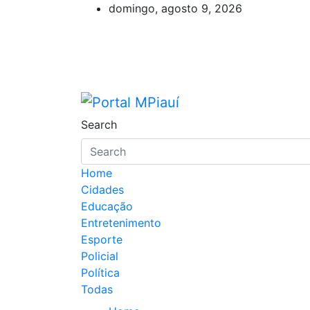
Skip
domingo, agosto 9, 2026
to
content
Portal MPiauí
Notícias do Piauí – Teresina – Águ
Search
Home
Cidades
Educação
Entretenimento
Esporte
Policial
Política
Todas