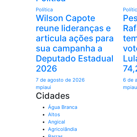
Post
Política
Políti
Wilson Capote
Pes
reune lideranças e
Raf
articula ações para
te
sua campanha a
vot
Deputado Estadual
Lul
2026
74
7 de agosto de 2026
6 de 
mpiaui
mpiau
Cidades
Água Branca
Altos
Angical
Agricolândia
Barras