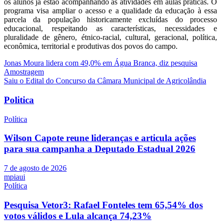
os alunos já estão acompanhando as atividades em aulas práticas. O
programa visa ampliar o acesso e a qualidade da educação à essa
parcela da população historicamente excluídas do processo
educacional, respeitando as características, necessidades e
pluralidade de gênero, étnico-racial, cultural, geracional, política,
econômica, territorial e produtivas dos povos do campo.
Navegação
Jonas Moura lidera com 49,0% em Água Branca, diz pesquisa
Amostragem
de
Saiu o Edital do Concurso da Câmara Municipal de Agricolândia
Post
Politica
Política
Wilson Capote reune lideranças e articula ações
para sua campanha a Deputado Estadual 2026
7 de agosto de 2026
mpiaui
Política
Pesquisa Vetor3: Rafael Fonteles tem 65,54% dos
votos válidos e Lula alcança 74,23%