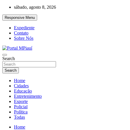
Skip
sábado, agosto 8, 2026
to
content
Responsive Menu
Expediente
Contato
Sobre Nós
Notícias do Piauí – Teresina – Água Branca e todo Médio Parnaíba
Search
Portal MPiauí
Search
Home
Cidades
Educação
Entretenimento
Esporte
Policial
Política
Todas
Home