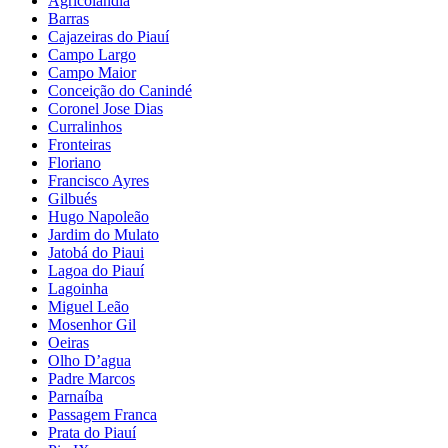
Agricolândia
Barras
Cajazeiras do Piauí
Campo Largo
Campo Maior
Conceição do Canindé
Coronel Jose Dias
Curralinhos
Fronteiras
Floriano
Francisco Ayres
Gilbués
Hugo Napoleão
Jardim do Mulato
Jatobá do Piaui
Lagoa do Piauí
Lagoinha
Miguel Leão
Mosenhor Gil
Oeiras
Olho D’agua
Padre Marcos
Parnaíba
Passagem Franca
Prata do Piauí