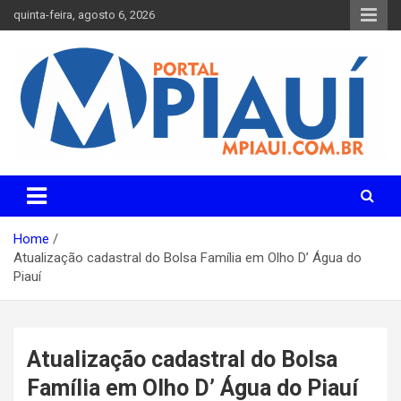
Skip
quinta-feira, agosto 6, 2026
to
content
Notícias do Piauí – Teresina – Água Branca e todo Médio
Portal MPiauí
Parnaíba
Home
Atualização cadastral do Bolsa Família em Olho D’ Água do
Piauí
Atualização cadastral do Bolsa
Família em Olho D’ Água do Piauí