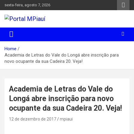
Skip
sexta-feira, agosto 7, 2026
to
content
Notícias do Piauí – Teresina – Água Branca e todo Médio
Portal MPiauí
Parnaíba
Home
Academia de Letras do Vale do Longá abre inscrição para
novo ocupante da sua Cadeira 20. Veja!
Academia de Letras do Vale do
Longá abre inscrição para novo
ocupante da sua Cadeira 20. Veja!
12 de dezembro de 2017
mpiaui