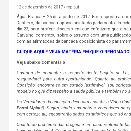
12 de dezembro de 2017
mpiaui
Água Branca – 25 de agosto de 2012. Em resposta ao pro
Desterro, da bancada oposicionista do parlamento da cida
dia 23, para proferir discurso em que enfatizam que a sa
Carvalho, comentou sobre o assunto com uma publicaçã
com as afirmações da bancada oposicionista do parlamen
CLIQUE AQUI E VEJA MATÉRIA EM QUE O RENOMADO
Veja abaixo comentário
Gostaria de comentar a respeito deste Projeto de Lei,
resguardarei para outra oportunidade. Quanto ao prob
Oposição, encontra-se em estado lastimável, sou obrigad
modelo no que diz respeito a saúde pública e também no s
Os Vereadores da oposição deveriam assistir a Vídeo Confer
Portal Mpiaui
). Sugiro, ainda, aos nobres Vereadores da o
com certeza ali, encontrarão dados estatísticos que só e
Quanto ao problema das drogas, é um caso realmente lasti
Governo Municipal, Governo Estadual, Delegado de Polícia