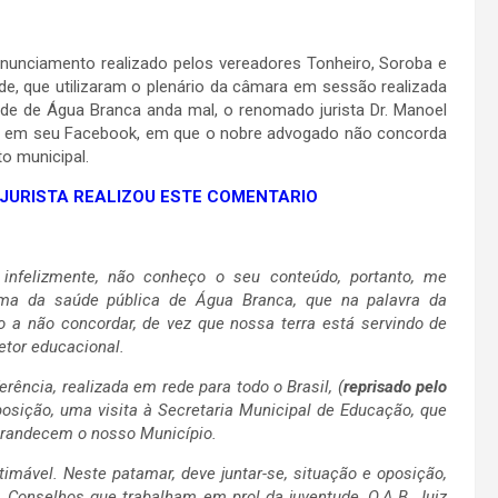
nunciamento realizado pelos vereadores Tonheiro, Soroba e
de, que utilizaram o plenário da câmara em sessão realizada
úde de Água Branca anda mal, o renomado jurista Dr. Manoel
o em seu Facebook, em que o nobre advogado não concorda
to municipal.
 JURISTA REALIZOU ESTE COMENTARIO
 infelizmente, não conheço o seu conteúdo, portanto, me
lema da saúde pública de Água Branca, que na palavra da
o a não concordar, de vez que nossa terra está servindo de
etor educacional.
ência, realizada em rede para todo o Brasil, (
reprisado pelo
posição, uma visita à Secretaria Municipal de Educação, que
ngrandecem o nosso Município.
mável. Neste patamar, deve juntar-se, situação e oposição,
, Conselhos que trabalham em prol da juventude, O.A.B, Juiz