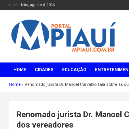
Skip
quinta-feira, agosto 6, 2026
to
content
Notícias do Piauí – Teresina – Água Branca e todo Médio
Portal MPiauí
Parnaíba
HOME
CIDADES
EDUCAÇÃO
ENTRETENIMEN
Home
Renomado jurista Dr. Manoel Carvalho fala sobre as q
Renomado jurista Dr. Manoel C
dos vereadores