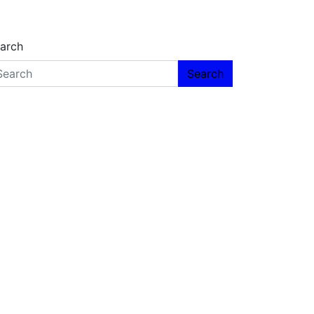
arch
Search