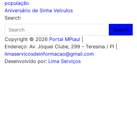
população
de
Aniversário de Sinha Veículos
Post
Search
Search
Copyright © 2026
Portal MPiauí
|
Endereço:
Av. Jóquei Clube, 299 – Teresina / PI
|
limaservicosdeinformacao@gmail.com
Desenvolvido por:
Lima Serviços