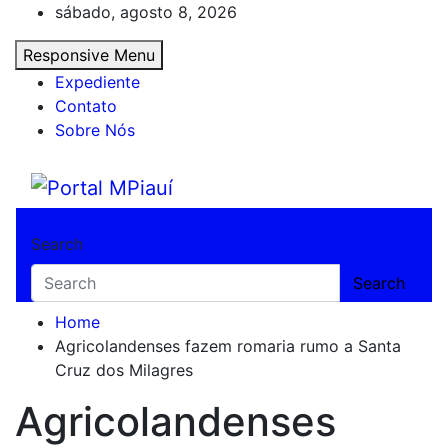
Skip
sábado, agosto 8, 2026
to
Responsive Menu
content
Expediente
Contato
Sobre Nós
Portal MPiauí
Notícias do Piauí – Teresina – Água Branca
Search
Search
Home
Agricolandenses fazem romaria rumo a Santa
Cruz dos Milagres
Agricolandenses