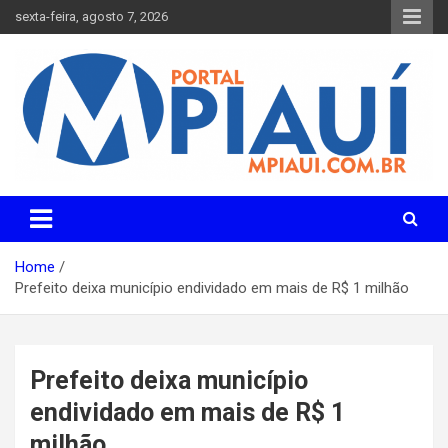
Skip
sexta-feira, agosto 7, 2026
to
content
Notícias do Piauí – Teresina – Água Branca e todo Médio
Portal MPiauí
Parnaíba
Home
Prefeito deixa município endividado em mais de R$ 1 milhão
Prefeito deixa município
endividado em mais de R$ 1
milhão