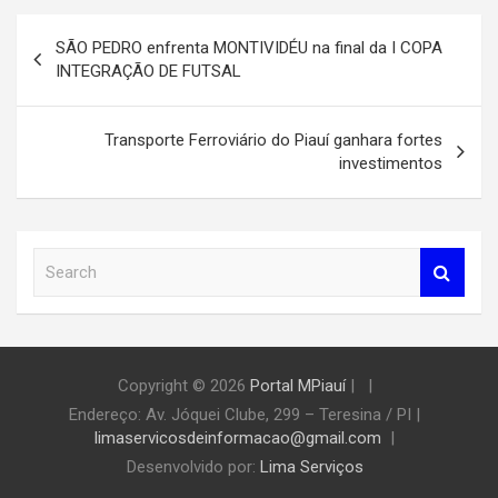
Navegação
SÃO PEDRO enfrenta MONTIVIDÉU na final da I COPA
de
INTEGRAÇÃO DE FUTSAL
Post
Transporte Ferroviário do Piauí ganhara fortes
investimentos
S
e
a
r
c
h
Copyright © 2026
Portal MPiauí
|
Endereço:
Av. Jóquei Clube, 299 – Teresina / PI
|
limaservicosdeinformacao@gmail.com
Desenvolvido por:
Lima Serviços