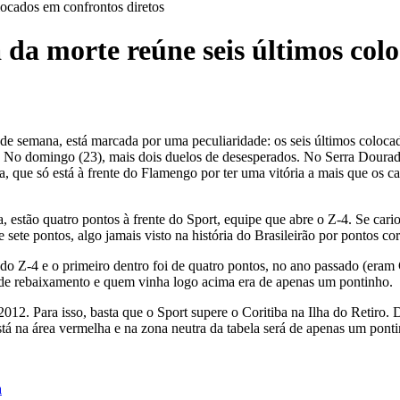
locados em confrontos diretos
da morte reúne seis últimos colo
de semana, está marcada por uma peculiaridade: os seis últimos coloca
i. No domingo (23), mais dois duelos de desesperados. No Serra Doura
ba, que só está à frente do Flamengo por ter uma vitória a mais que os 
 estão quatro pontos à frente do Sport, equipe que abre o Z-4. Se car
 sete pontos, algo jamais visto na história do Brasileirão por pontos co
 do Z-4 e o primeiro dentro foi de quatro pontos, no ano passado (era
a de rebaixamento e quem vinha logo acima era de apenas um pontinho.
2012. Para isso, basta que o Sport supere o Coritiba na Ilha do Retiro.
á na área vermelha e na zona neutra da tabela será de apenas um ponti
a