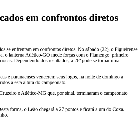
cados em confrontos diretos
dos se enfrentam em confrontos diretos. No sábado (22), o Figueirense
da, o lanterna Atlético-GO mede forças com o Flamengo, primeiro
cariocas. Dependendo dos resultados, a 26ª pode se tornar uma
iocas e paranaenses vencerem seus jogos, na noite de domingo a
rridos a esta altura do campeonato.
m Cruzeiro e Atlético-MG que, por sinal, terminaram o campeonato
 Desta forma, o Leão chegará a 27 pontos e ficará a um do Coxa.
nho.