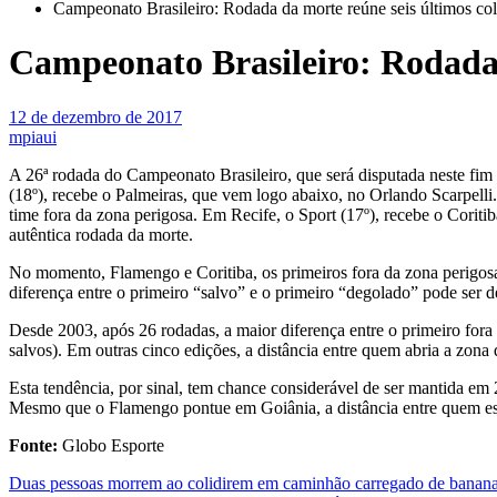
Campeonato Brasileiro: Rodada da morte reúne seis últimos co
Campeonato Brasileiro: Rodada 
12 de dezembro de 2017
mpiaui
A 26ª rodada do Campeonato Brasileiro, que será disputada neste fim 
(18º), recebe o Palmeiras, que vem logo abaixo, no Orlando Scarpell
time fora da zona perigosa. Em Recife, o Sport (17º), recebe o Coriti
autêntica rodada da morte.
No momento, Flamengo e Coritiba, os primeiros fora da zona perigosa,
diferença entre o primeiro “salvo” e o primeiro “degolado” pode ser de
Desde 2003, após 26 rodadas, a maior diferença entre o primeiro fora
salvos). Em outras cinco edições, a distância entre quem abria a zon
Esta tendência, por sinal, tem chance considerável de ser mantida em 
Mesmo que o Flamengo pontue em Goiânia, a distância entre quem est
Fonte:
Globo Esporte
Navegação
Duas pessoas morrem ao colidirem em caminhão carregado de banan