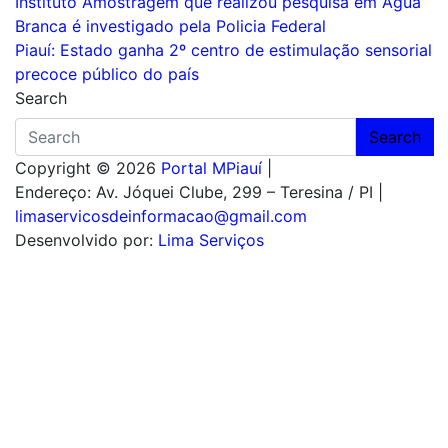
Navegação
Instituto Amostragem que realizou pesquisa em Água
Branca é investigado pela Policia Federal
de
Piauí: Estado ganha 2º centro de estimulação sensorial
Post
precoce público do país
Search
Search
Copyright © 2026
Portal MPiauí
|
Endereço:
Av. Jóquei Clube, 299 – Teresina / PI
|
limaservicosdeinformacao@gmail.com
Desenvolvido por:
Lima Serviços