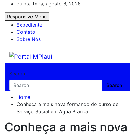
Skip
quinta-feira, agosto 6, 2026
to
Responsive Menu
content
Expediente
Contato
Sobre Nós
Portal MPiauí
Notícias do Piauí – Teresina – Água Branca
Search
Search
Home
Conheça a mais nova formando do curso de
Serviço Social em Água Branca
Conheça a mais nova