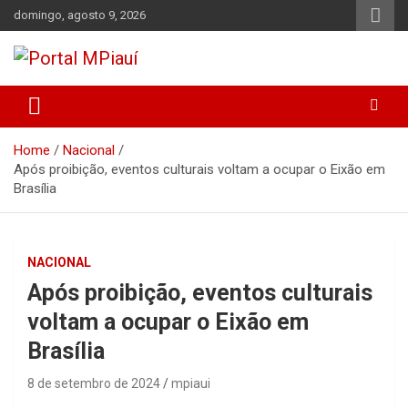
Skip
domingo, agosto 9, 2026
to
content
Notícias do Piauí – Teresina – Água Branca e todo Médio
Portal MPiauí
Parnaíba
Home
Nacional
Após proibição, eventos culturais voltam a ocupar o Eixão em
Brasília
NACIONAL
Após proibição, eventos culturais
voltam a ocupar o Eixão em
Brasília
8 de setembro de 2024
mpiaui