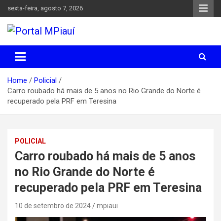
Skip
sexta-feira, agosto 7, 2026
to
content
Notícias do Piauí – Teresina – Água Branca e todo Médio
Portal MPiauí
Parnaíba
Home
Policial
Carro roubado há mais de 5 anos no Rio Grande do Norte é
recuperado pela PRF em Teresina
POLICIAL
Carro roubado há mais de 5 anos
no Rio Grande do Norte é
recuperado pela PRF em Teresina
10 de setembro de 2024
mpiaui