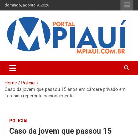
Skip
domingo, agosto 9, 2026
to
content
Notícias do Piauí – Teresina – Água Branca e todo Médio
Portal MPiauí
Parnaíba
Home
Policial
Caso da jovem que passou 15 anos em cárcere privado em
Teresina repercute nacionalmente
POLICIAL
Caso da jovem que passou 15