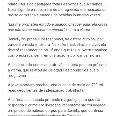
relatou ter sido castigada todas as vezes que a criança
fazia algo de errado, além de ser agredida e ameaçada de
morte com faca e cascos de bebidas inúmeras vezes.
“
Ela me prometeu estudo e quando cheguei aqui, ela disse
que não ia me colocar na escola”
, relata a vítima.
Danielly foi presa e irá responder, na esfera criminal, por
cárcere privado e tortura. Na esfera trabalhista e cível, ela
deverá responder pelos 15 anos que fez a jovem trabalhar
como escrava, sem remuneração, e por danos morais.
A denúncia do crime veio através de uma pessoa próxima
a vítima, que relatou ao Delegado as condições que a
moça vivia.
A jovem poderá receber uma quantia de mais de 700 mil
reais decorrentes de indenização trabalhista.
A defesa da acusada pretende ir a justiça para que ela
responda o crime em liberdade, recentemente foi negado
um pedido de habeas corpus para Danielly, que continua
presa na penitenciária feminina de Teresina.