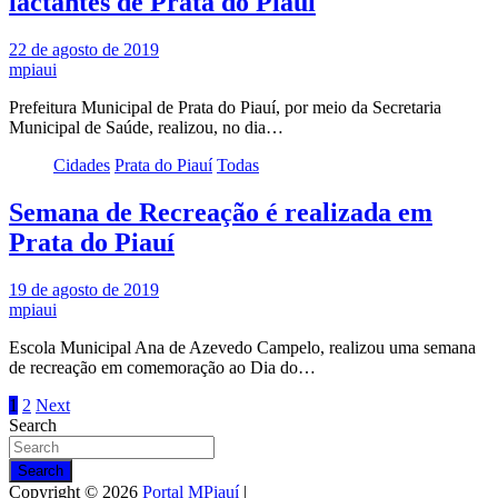
lactantes de Prata do Piauí
22 de agosto de 2019
mpiaui
Prefeitura Municipal de Prata do Piauí, por meio da Secretaria
Municipal de Saúde, realizou, no dia…
Cidades
Prata do Piauí
Todas
Semana de Recreação é realizada em
Prata do Piauí
19 de agosto de 2019
mpiaui
Escola Municipal Ana de Azevedo Campelo, realizou uma semana
de recreação em comemoração ao Dia do…
Paginação
1
2
Next
Search
de
posts
Search
Copyright © 2026
Portal MPiauí
|