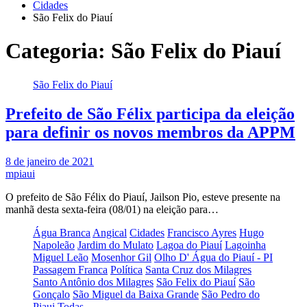
Cidades
São Felix do Piauí
Categoria:
São Felix do Piauí
São Felix do Piauí
Prefeito de São Félix participa da eleição
para definir os novos membros da APPM
8 de janeiro de 2021
mpiaui
O prefeito de São Félix do Piauí, Jailson Pio, esteve presente na
manhã desta sexta-feira (08/01) na eleição para…
Água Branca
Angical
Cidades
Francisco Ayres
Hugo
Napoleão
Jardim do Mulato
Lagoa do Piauí
Lagoinha
Miguel Leão
Mosenhor Gil
Olho D' Água do Piauí - PI
Passagem Franca
Política
Santa Cruz dos Milagres
Santo Antônio dos Milagres
São Felix do Piauí
São
Gonçalo
São Miguel da Baixa Grande
São Pedro do
Piaui
Todas