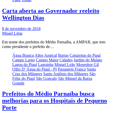
Carta aberta ao Governador reeleito
Wellington Dias
8 de novembro de 2018
Misael Lima
Em nome dos prefeitos do Médio Parnaíba, a AMPAR, que tem
como presidente o prefeito de…
Água Branca
Altos
Angical
Barras
Cajazeiras do Piauí
Campo Largo
Campo Maior
Cidades
Jardim do Mulato
Lagoa do Piauí
Lagoinha
Miguel Leão
Mosenhor Gil
Olho D' Água do Piauí - PI
Passagem Franca
Santa
Cruz dos Milagres
Santo Antônio dos Milagres
São
Felix do Piauí
São Gonçalo
São Miguel da Baixa
Grande
Prefeitos do Médio Parnaíba busca
melhorias para os Hospitais de Pequeno
Porte