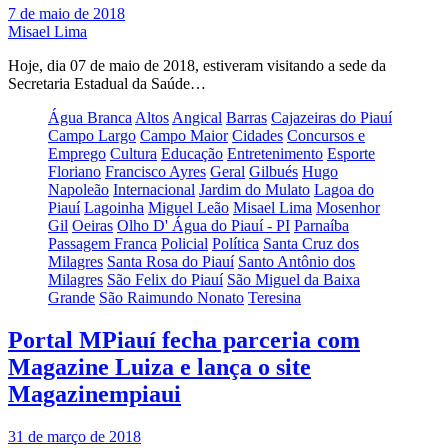
7 de maio de 2018
Misael Lima
Hoje, dia 07 de maio de 2018, estiveram visitando a sede da
Secretaria Estadual da Saúde…
Água Branca
Altos
Angical
Barras
Cajazeiras do Piauí
Campo Largo
Campo Maior
Cidades
Concursos e
Emprego
Cultura
Educação
Entretenimento
Esporte
Floriano
Francisco Ayres
Geral
Gilbués
Hugo
Napoleão
Internacional
Jardim do Mulato
Lagoa do
Piauí
Lagoinha
Miguel Leão
Misael Lima
Mosenhor
Gil
Oeiras
Olho D' Água do Piauí - PI
Parnaíba
Passagem Franca
Policial
Política
Santa Cruz dos
Milagres
Santa Rosa do Piauí
Santo Antônio dos
Milagres
São Felix do Piauí
São Miguel da Baixa
Grande
São Raimundo Nonato
Teresina
Portal MPiauí fecha parceria com
Magazine Luiza e lança o site
Magazinempiaui
31 de março de 2018