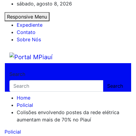
Skip
sábado, agosto 8, 2026
to
Responsive Menu
content
Expediente
Contato
Sobre Nós
Portal MPiauí
Notícias do Piauí – Teresina – Água Branca
Search
Search
Home
Policial
Colisões envolvendo postes da rede elétrica
aumentam mais de 70% no Piauí
Policial