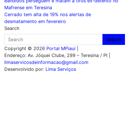
Navegação
Bandidos perseguem e matam a tiros ex-detento no
Mafrense em Teresina
de
Cerrado tem alta de 19% nos alertas de
Post
desmatamento em fevereiro
Search
Search
Copyright © 2026
Portal MPiauí
|
Endereço:
Av. Jóquei Clube, 299 – Teresina / PI
|
limaservicosdeinformacao@gmail.com
Desenvolvido por:
Lima Serviços