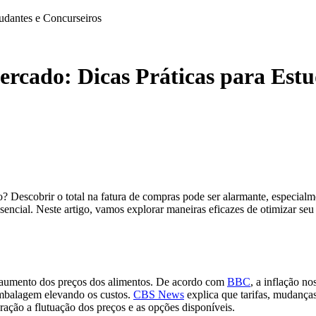
udantes e Concurseiros
cado: Dicas Práticas para Estud
Descobrir o total na fatura de compras pode ser alarmante, especialme
ssencial. Neste artigo, vamos explorar maneiras eficazes de otimizar se
 o aumento dos preços dos alimentos. De acordo com
BBC
, a inflação n
embalagem elevando os custos.
CBS News
explica que tarifas, mudança
ração a flutuação dos preços e as opções disponíveis.