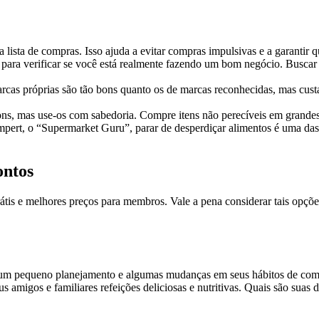
 lista de compras. Isso ajuda a evitar compras impulsivas e a garantir
s para verificar se você está realmente fazendo um bom negócio. Busc
arcas próprias são tão bons quanto os de marcas reconhecidas, mas c
s, mas use-os com sabedoria. Compre itens não perecíveis em grandes
ert, o “Supermarket Guru”, parar de desperdiçar alimentos é uma das 
ontos
rátis e melhores preços para membros. Vale a pena considerar tais opç
um pequeno planejamento e algumas mudanças em seus hábitos de comp
us amigos e familiares refeições deliciosas e nutritivas. Quais são su