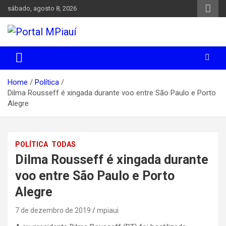
Skip
sábado, agosto 8, 2026
to
content
Notícias do Piauí – Teresina – Água Branca e todo Médio
Portal MPiauí
Parnaíba
Home
Política
Dilma Rousseff é xingada durante voo entre São Paulo e Porto
Alegre
POLÍTICA
TODAS
Dilma Rousseff é xingada durante
voo entre São Paulo e Porto
Alegre
7 de dezembro de 2019
mpiaui