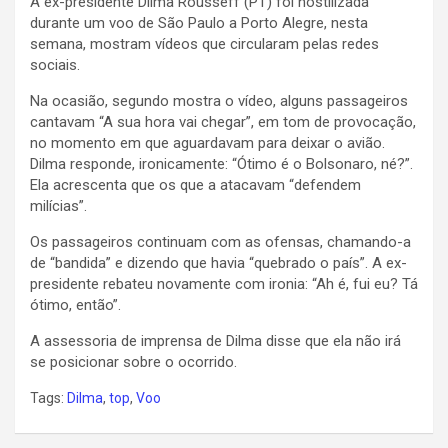
A ex-presidente Dilma Rousseff (PT) foi hostilizada
durante um voo de São Paulo a Porto Alegre, nesta
semana, mostram vídeos que circularam pelas redes
sociais.
Na ocasião, segundo mostra o vídeo, alguns passageiros
cantavam “A sua hora vai chegar”, em tom de provocação,
no momento em que aguardavam para deixar o avião.
Dilma responde, ironicamente: “Ótimo é o Bolsonaro, né?”.
Ela acrescenta que os que a atacavam “defendem
milícias”.
Os passageiros continuam com as ofensas, chamando-a
de “bandida” e dizendo que havia “quebrado o país”. A ex-
presidente rebateu novamente com ironia: “Ah é, fui eu? Tá
ótimo, então”.
A assessoria de imprensa de Dilma disse que ela não irá
se posicionar sobre o ocorrido.
Tags:
Dilma
,
top
,
Voo