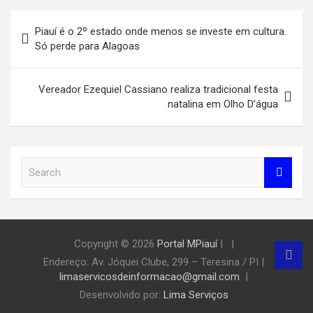
Navegação
Piauí é o 2º estado onde menos se investe em cultura.
de
Só perde para Alagoas
Post
Vereador Ezequiel Cassiano realiza tradicional festa
natalina em Olho D’água
S
e
a
r
c
h
Copyright © 2026
Portal MPiauí
|
Endereço:
Av. Jóquei Clube, 299 – Teresina / PI
|
limaservicosdeinformacao@gmail.com
Desenvolvido por:
Lima Serviços