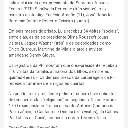
Lula inclui ainda o ex-presidente do Supremo Tribunal
Federal (STF) Sepúlveda Pertence (três visitas), o ex-
ministro da Justiça Eugênio Aragão (11), José Roberto
Batochio (sete) e Roberto Teixeira (quatro).
Em seis meses de prisão, Lula recebeu 54 visitas “sociais”,
entre elas, as da ex-presidente Dilma Rousseff (duas
visitas), Jaques Wagner (três) e de celebridades como
Chico Buarque, Martinho da Vila e o ator e ativista
americano Denny Glover.
Os registros da PF mostram que o ex-presidente recebeu
116 visitas da família, a maioria dos filhos, sempre às
quintas-feiras – os demais presos da carceragem da PF
recebem familiares e amigos às quartas.
Na prisão, o ex-presidente petista também teve o direito
de receber visitas “religiosas” às segundas-feiras. Foram
17. O mais assíduo é o pai de santo Antonio Caetano de
Paula Júnior, o Caetano de Oxóssi (três visitas), da Cabana
Pai Tobias de Guiné, conhecida como Terreiro Tulap.