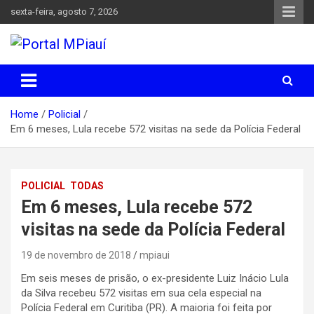
Skip
sexta-feira, agosto 7, 2026
to
content
Notícias do Piauí – Teresina – Água Branca e todo Médio
Portal MPiauí
Parnaíba
Home
Policial
Em 6 meses, Lula recebe 572 visitas na sede da Polícia Federal
POLICIAL
TODAS
Em 6 meses, Lula recebe 572
visitas na sede da Polícia Federal
19 de novembro de 2018
mpiaui
Em seis meses de prisão, o ex-presidente Luiz Inácio Lula
da Silva recebeu 572 visitas em sua cela especial na
Polícia Federal em Curitiba (PR). A maioria foi feita por