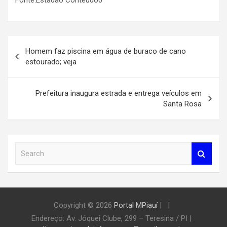
Fonte:Estadão Conteúdo0
Navegação
Homem faz piscina em água de buraco de cano
de
estourado; veja
Post
Prefeitura inaugura estrada e entrega veículos em
Santa Rosa
S
e
a
r
c
h
Copyright © 2026
Portal MPiauí
|
Endereço:
Av. Jóquei Clube, 299 – Teresina / PI
|