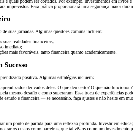
iais e quais podem ser cortados. Por exemplo, investimentos em livros e
para imprevistos. Essa prática proporcionará uma segurança maior duran
eiro
go de suas jornadas. Algumas questões comuns incluem:
 suas realidades financeiras;
so imediato;
ões mais favoráveis, tanto financeira quanto academicamente.
m Sucesso
prendizado positivo. Algumas estratégias incluem:
s aprendizados derivados deles. O que deu certo? O que não funcionou?
pela mesmo desafio e como superaram. Essa troca de experiências pode t
e estudo e financeira — se necessário, faça ajustes e não hesite em m
rnar um ponto de partida para uma reflexão profunda. Investir em educa
encarar os custos como barreiras, que tal vê-los como um investimento 