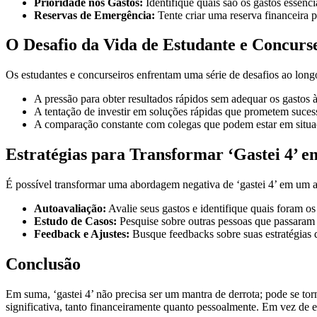
Prioridade nos Gastos:
Identifique quais são os gastos essenc
Reservas de Emergência:
Tente criar uma reserva financeira 
O Desafio da Vida de Estudante e Concurs
Os estudantes e concurseiros enfrentam uma série de desafios ao lon
A pressão para obter resultados rápidos sem adequar os gastos às
A tentação de investir em soluções rápidas que prometem suces
A comparação constante com colegas que podem estar em situaç
Estratégias para Transformar ‘Gastei 4’ e
É possível transformar uma abordagem negativa de ‘gastei 4’ em um a
Autoavaliação:
Avalie seus gastos e identifique quais foram o
Estudo de Casos:
Pesquise sobre outras pessoas que passaram 
Feedback e Ajustes:
Busque feedbacks sobre suas estratégias d
Conclusão
Em suma, ‘gastei 4’ não precisa ser um mantra de derrota; pode se to
significativa, tanto financeiramente quanto pessoalmente. Em vez de 