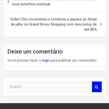
de
esse benefício eventual
Post
Outlet Chic movimenta o comércio e aquece as férias
de julho no Grand Dirceu Shopping com descontos de
até 80%
Deixe um comentário
Você precisa fazer o
login
para publicar um comentário.
S
e
a
r
c