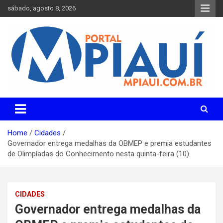
Skip
sábado, agosto 8, 2026
to
content
Notícias do Piauí – Teresina – Água Branca e todo Médio
Portal MPiauí
Parnaíba
Home
Cidades
Governador entrega medalhas da OBMEP e premia estudantes
de Olimpíadas do Conhecimento nesta quinta-feira (10)
CIDADES
Governador entrega medalhas da