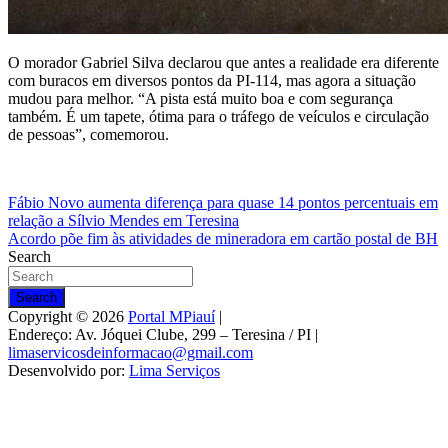
O morador Gabriel Silva declarou que antes a realidade era diferente
com buracos em diversos pontos da PI-114, mas agora a situação
mudou para melhor. “A pista está muito boa e com segurança
também. É um tapete, ótima para o tráfego de veículos e circulação
de pessoas”, comemorou.
Navegação
Fábio Novo aumenta diferença para quase 14 pontos percentuais em
relação a Sílvio Mendes em Teresina
de
Acordo põe fim às atividades de mineradora em cartão postal de BH
Post
Search
Search
Copyright © 2026
Portal MPiauí
|
Endereço:
Av. Jóquei Clube, 299 – Teresina / PI
|
limaservicosdeinformacao@gmail.com
Desenvolvido por:
Lima Serviços