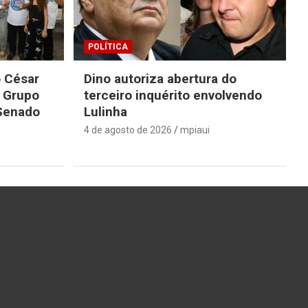
POLÍTICA
o César
Dino autoriza abertura do
o Grupo
terceiro inquérito envolvendo
 Senado
Lulinha
4 de agosto de 2026
mpiaui