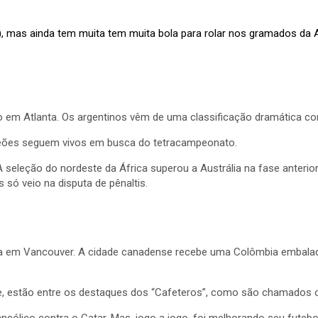
)
, mas ainda tem muita tem muita bola para rolar nos gramados da A
gito em Atlanta. Os argentinos vêm de uma classificação dramática co
peões seguem vivos em busca do tetracampeonato.
seleção do nordeste da África superou a Austrália na fase anterio
 só veio na disputa de pênaltis.
mbia em Vancouver. A cidade canadense recebe uma Colômbia embalad
que, estão entre os destaques dos “Cafeteros”, como são chamados