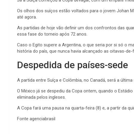
Já a Suíça começou a Copa devagar, com um empate melancó
Os olhos dos suíços estão voltados para o jovem Johan M
até agora.
As partidas de hoje vão definir um dos confrontos das qua
essa fase do torneio após 72 anos.
Caso o Egito supere a Argentina, o que seria por si só o ma
história do país, que nunca havia alcançado as oitavas-de-f
Despedida de países-sede
A partida entre Suíça e Colômbia, no Canadá, será a última
O México já se despediu da Copa ontem, quando o Estádio A
eliminada pelos ingleses.
A Copa fará uma pausa na quarta-feira (8) e, a partir da q
Fonte agenciabrasil