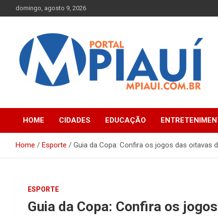
Skip
domingo, agosto 9, 2026
to
content
Notícias do Piauí – Teresina – Água Branca e todo Médio
Portal MPiauí
Parnaíba
HOME
CIDADES
EDUCAÇÃO
ENTRETENIMEN
Home
Esporte
Guia da Copa: Confira os jogos das oitavas d
ESPORTE
Guia da Copa: Confira os jogos