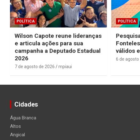
POLÍTICA
POLÍTICA
Wilson Capote reune lideranças
Pesquisa
e articula ações para sua
Fonteles
campanha a Deputado Estadual
válidos 
2026
6 de agosto
7 de agosto de 2026
mpiaui
Cidades
Água Branca
Altos
Angical