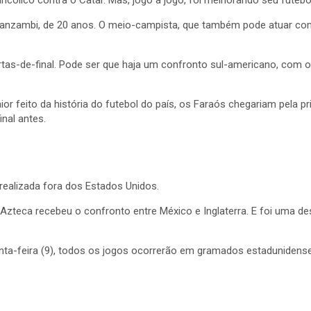
lico contra o Catar. Mas, jogo a jogo, foi melhorando seu futebo
anzambi, de 20 anos. O meio-campista, que também pode atuar com
rtas-de-final. Pode ser que haja um confronto sul-americano, com o
ior feito da história do futebol do país, os Faraós chegariam pela 
inal antes.
 realizada fora dos Estados Unidos.
zteca recebeu o confronto entre México e Inglaterra. E foi uma des
uinta-feira (9), todos os jogos ocorrerão em gramados estadunidens