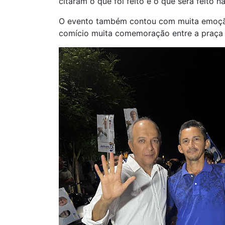
citaram o que foi feito e o que será feito 
O evento também contou com muita emoção 
comício muita comemoração entre a praça C