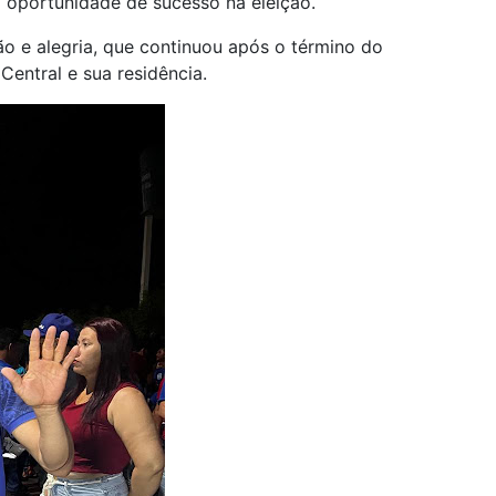
na oportunidade de sucesso na eleição.
e alegria, que continuou após o término do
entral e sua residência.