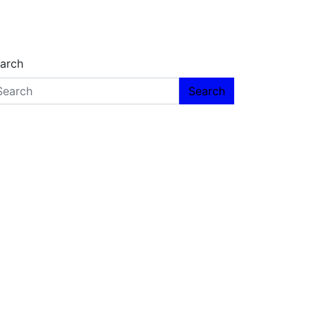
arch
Search