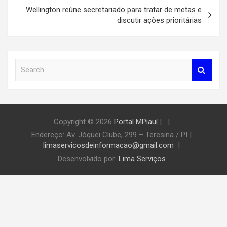
Wellington reúne secretariado para tratar de metas e
discutir ações prioritárias
S
e
a
r
c
h
Copyright © 2026
Portal MPiauí
|
Endereço:
Av. Jóquei Clube, 299 – Teresina / PI
|
limaservicosdeinformacao@gmail.com
Desenvolvido por:
Lima Serviços