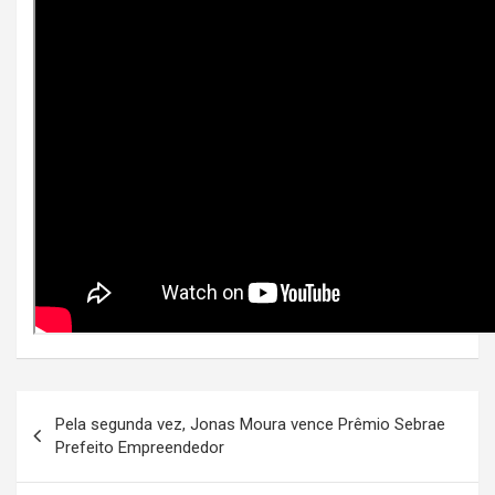
Navegação
Pela segunda vez, Jonas Moura vence Prêmio Sebrae
de
Prefeito Empreendedor
Post