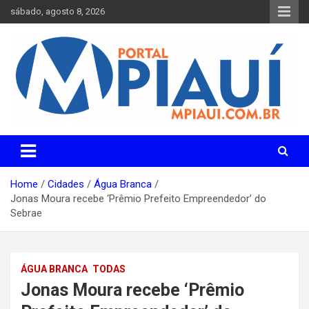
Skip
sábado, agosto 8, 2026
to
content
Notícias do Piauí – Teresina – Água Branca e todo Médio
Portal MPiauí
Parnaíba
Home
Cidades
Água Branca
Jonas Moura recebe ‘Prêmio Prefeito Empreendedor’ do
Sebrae
ÁGUA BRANCA
TODAS
Jonas Moura recebe ‘Prêmio