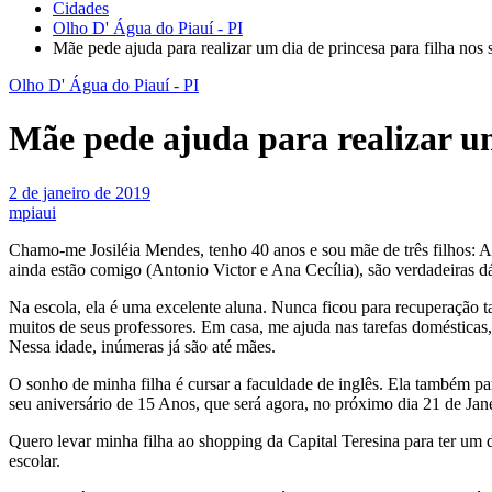
Cidades
Olho D' Água do Piauí - PI
Mãe pede ajuda para realizar um dia de princesa para filha nos 
Olho D' Água do Piauí - PI
Mãe pede ajuda para realizar um
2 de janeiro de 2019
mpiaui
Chamo-me Josiléia Mendes, tenho 40 anos e sou mãe de três filhos: 
ainda estão comigo (Antonio Victor e Ana Cecília), são verdadeiras d
Na escola, ela é uma excelente aluna. Nunca ficou para recuperação 
muitos de seus professores. Em casa, me ajuda nas tarefas domésticas
Nessa idade, inúmeras já são até mães.
O sonho de minha filha é cursar a faculdade de inglês. Ela também p
seu aniversário de 15 Anos, que será agora, no próximo dia 21 de J
Quero levar minha filha ao shopping da Capital Teresina para ter um d
escolar.