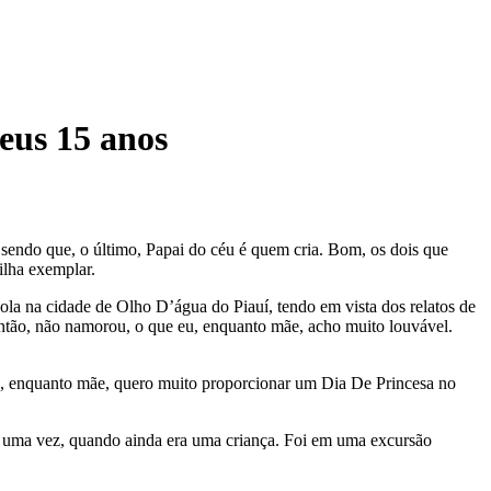
seus 15 anos
endo que, o último, Papai do céu é quem cria. Bom, os dois que
ilha exemplar.
la na cidade de Olho D’água do Piauí, tendo em vista dos relatos de
 então, não namorou, o que eu, enquanto mãe, acho muito louvável.
 Eu, enquanto mãe, quero muito proporcionar um Dia De Princesa no
i lá uma vez, quando ainda era uma criança. Foi em uma excursão