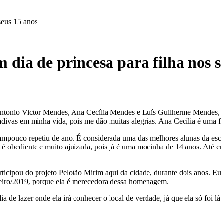
seus 15 anos
 dia de princesa para filha nos 
Antonio Victor Mendes, Ana Cecília Mendes e Luís Guilherme Mendes, s
ádivas em minha vida, pois me dão muitas alegrias. Ana Cecília é uma f
tampouco repetiu de ano. É considerada uma das melhores alunas da esco
, é obediente e muito ajuizada, pois já é uma mocinha de 14 anos. Até
articipou do projeto Pelotão Mirim aqui da cidade, durante dois anos.
aneiro/2019, porque ela é merecedora dessa homenagem.
ia de lazer onde ela irá conhecer o local de verdade, já que ela só fo