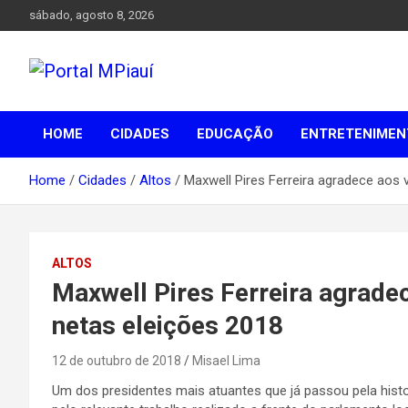
Skip
sábado, agosto 8, 2026
to
content
Notícias do Piauí – Teresina – Água Branca e todo Médio
Portal MPiauí
Parnaíba
HOME
CIDADES
EDUCAÇÃO
ENTRETENIMEN
Home
Cidades
Altos
Maxwell Pires Ferreira agradece aos
ALTOS
Maxwell Pires Ferreira agrade
netas eleições 2018
12 de outubro de 2018
Misael Lima
Um dos presidentes mais atuantes que já passou pela histo