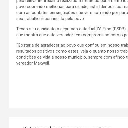
pelo relevante trabalho realizado a frente do parlamento lo
povo cobrando melhorias para cidade, este líder político 
com as contates perseguições que vem sofrendo por parte d
seu trabalho reconhecido pelo povo.
Tendo seu candidato a deputado estadual Zé Filho (PSDB),
que mostra que este vereador tem compromisso com o pov
“Gostaria de agradecer ao povo que confiou em nosso traba
resultados positivos como estes, veja o quanto nosso tra
condições de vida a nosso município, sempre com afinco tr
vereador Maxwell.
Navegação