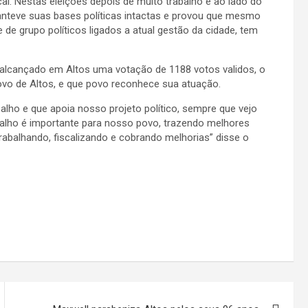
cal. Nestas eleições depois de muito trabalho e ao lado do
manteve suas bases políticas intactas e provou que mesmo
e grupo políticos ligados a atual gestão da cidade, tem
 alcançado em Altos uma votação de 1188 votos validos, o
o de Altos, e que povo reconhece sua atuação.
lho e que apoia nosso projeto político, sempre que vejo
balho é importante para nosso povo, trazendo melhores
abalhando, fiscalizando e cobrando melhorias” disse o