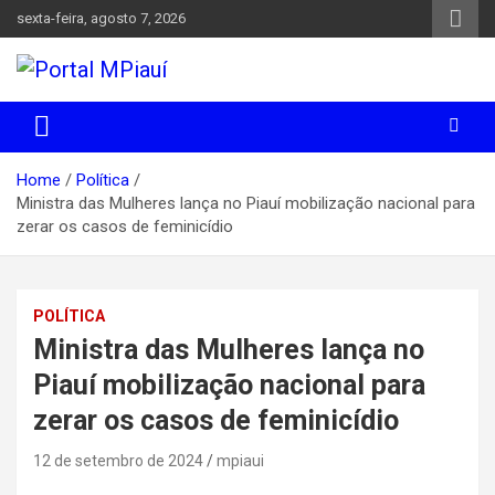
Skip
sexta-feira, agosto 7, 2026
to
content
Notícias do Piauí – Teresina – Água Branca e todo Médio
Portal MPiauí
Parnaíba
Home
Política
Ministra das Mulheres lança no Piauí mobilização nacional para
zerar os casos de feminicídio
POLÍTICA
Ministra das Mulheres lança no
Piauí mobilização nacional para
zerar os casos de feminicídio
12 de setembro de 2024
mpiaui