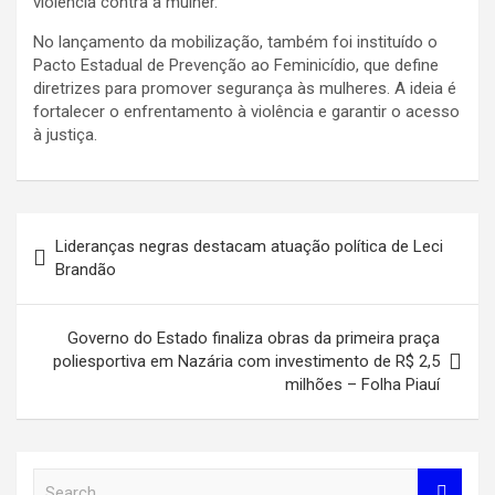
violência contra a mulher.
No lançamento da mobilização, também foi instituído o
Pacto Estadual de Prevenção ao Feminicídio, que define
diretrizes para promover segurança às mulheres. A ideia é
fortalecer o enfrentamento à violência e garantir o acesso
à justiça.
Navegação
Lideranças negras destacam atuação política de Leci
de
Brandão
Post
Governo do Estado finaliza obras da primeira praça
poliesportiva em Nazária com investimento de R$ 2,5
milhões – Folha Piauí
S