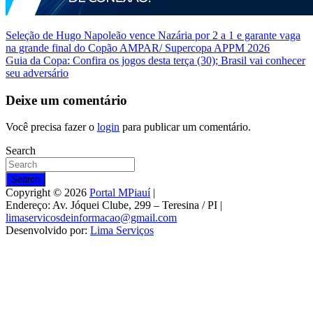
Navegação
Seleção de Hugo Napoleão vence Nazária por 2 a 1 e garante vaga
na grande final do Copão AMPAR/ Supercopa APPM 2026
de
Guia da Copa: Confira os jogos desta terça (30); Brasil vai conhecer
Post
seu adversário
Deixe um comentário
Você precisa fazer o
login
para publicar um comentário.
Search
Search
Copyright © 2026
Portal MPiauí
|
Endereço:
Av. Jóquei Clube, 299 – Teresina / PI
|
limaservicosdeinformacao@gmail.com
Desenvolvido por:
Lima Serviços