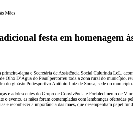
 às Mães
radicional festa em homenagem à
a primeira-dama e Secretária de Assistência Social Calurinda LeL, ac
ura de Olho D’Água do Piauí percorreu toda a zona rural do município, 
a do ginásio Poliesportivo Antônio Luiz de Sousa, sede do município.
ças e adolescentes do Grupo de Convivência e Fortalecimento de Vínc
nte o evento, as mães foram contempladas com lembranças ofertadas pel
ílias e reconhecer a importância das mães, que desempenham papel fu