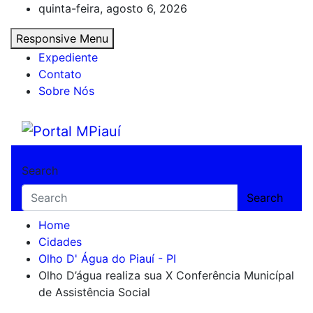
Skip
quinta-feira, agosto 6, 2026
to
Responsive Menu
content
Expediente
Contato
Sobre Nós
Portal MPiauí
Notícias do Piauí – Teresina – Água Branca
Search
Search
Home
Cidades
Olho D' Água do Piauí - PI
Olho D’água realiza sua X Conferência Municípal
de Assistência Social