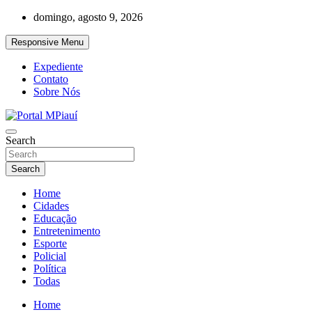
Skip
domingo, agosto 9, 2026
to
content
Responsive Menu
Expediente
Contato
Sobre Nós
Notícias do Piauí – Teresina – Água Branca e todo Médio Parnaíba
Search
Portal MPiauí
Search
Home
Cidades
Educação
Entretenimento
Esporte
Policial
Política
Todas
Home