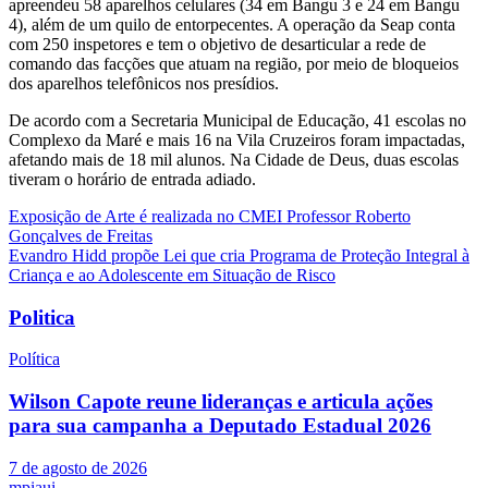
apreendeu 58 aparelhos celulares (34 em Bangu 3 e 24 em Bangu
4), além de um quilo de entorpecentes. A operação da Seap conta
com 250 inspetores e tem o objetivo de desarticular a rede de
comando das facções que atuam na região, por meio de bloqueios
dos aparelhos telefônicos nos presídios.
De acordo com a Secretaria Municipal de Educação, 41 escolas no
Complexo da Maré e mais 16 na Vila Cruzeiros foram impactadas,
afetando mais de 18 mil alunos. Na Cidade de Deus, duas escolas
tiveram o horário de entrada adiado.
Navegação
Exposição de Arte é realizada no CMEI Professor Roberto
Gonçalves de Freitas
de
Evandro Hidd propõe Lei que cria Programa de Proteção Integral à
Post
Criança e ao Adolescente em Situação de Risco
Politica
Política
Wilson Capote reune lideranças e articula ações
para sua campanha a Deputado Estadual 2026
7 de agosto de 2026
mpiaui