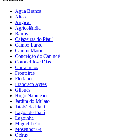
Água Branca
Altos
Angical
Agricolândia
Barras
Cajazeiras do Piauí
Campo Largo
Campo Maior
Conceição do Canindé
Coronel Jose Dias
Curralinhos
Fronteiras
Floriano
Francisco Ayres
Gilbués
Hugo Napoleão
Jardim do Mulato
Jatobá do Piaui
Lagoa do Piauí
Lagoinha
Miguel Leão
Mosenhor Gil
Oeiras