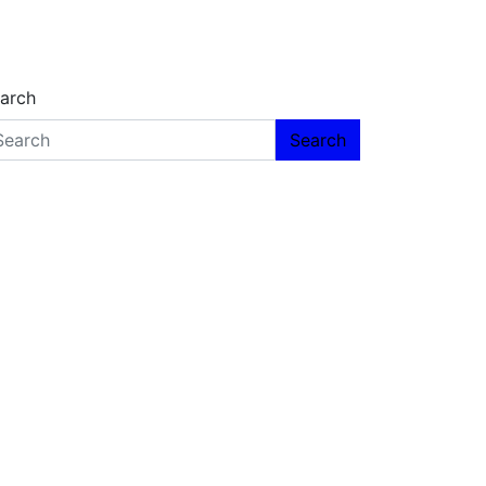
arch
Search