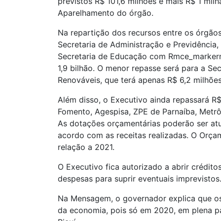
previstos R$ 101,6 milhões e mais R$ 1 mi
Aparelhamento do órgão.
Na repartição dos recursos entre os órgãos
Secretaria de Administração e Previdência,
Secretaria de Educação com Rmce_markernb
1,9 bilhão. O menor repasse será para a Sec
Renováveis, que terá apenas R$ 6,2 milhões
Além disso, o Executivo ainda repassará R$
Fomento, Agespisa, ZPE de Parnaíba, Metr
As dotações orçamentárias poderão ser atu
acordo com as receitas realizadas. O Orça
relação a 2021.
O Executivo fica autorizado a abrir crédit
despesas para suprir eventuais imprevistos
Na Mensagem, o governador explica que o
da economia, pois só em 2020, em plena p