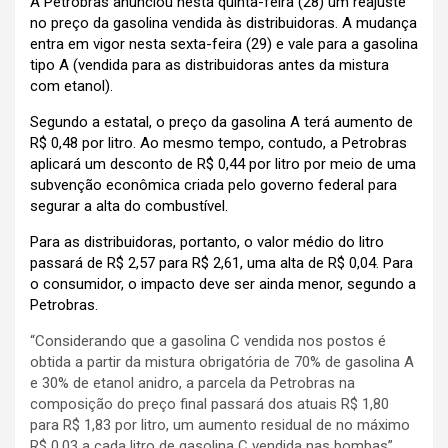
A
Petrobras
anunciou nesta quinta-feira (28) um reajuste
no preço da
gasolina
vendida às distribuidoras. A mudança
entra em vigor nesta sexta-feira (29) e vale para a gasolina
tipo A (vendida para as distribuidoras antes da mistura
com etanol).
Segundo a estatal, o preço da gasolina A terá aumento de
R$ 0,48 por litro. Ao mesmo tempo, contudo, a Petrobras
aplicará um
desconto de R$ 0,44 por litro por meio de uma
subvenção econômica
criada pelo governo federal para
segurar a alta do combustível.
Para as distribuidoras, portanto, o valor médio do litro
passará de R$ 2,57 para R$ 2,61, uma alta de R$ 0,04. Para
o consumidor, o impacto deve ser ainda menor, segundo a
Petrobras.
“Considerando que a gasolina C vendida nos postos é
obtida a partir da mistura obrigatória de 70% de gasolina A
e 30% de etanol anidro, a parcela da Petrobras na
composição do preço final passará dos atuais R$ 1,80
para R$ 1,83 por litro, um aumento residual de no máximo
R$ 0,03 a cada litro de gasolina C vendida nas bombas”,