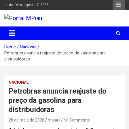
Skip
sexta-feira, agosto 7, 2026
to
content
Notícias do Piauí – Teresina – Água Branca e todo Médio
Portal MPiauí
Parnaíba
Home
Nacional
Petrobras anuncia reajuste do preço da gasolina para
distribuidoras
NACIONAL
Petrobras anuncia reajuste do
preço da gasolina para
distribuidoras
28 de maio de 2026
mpiaui
No Comments